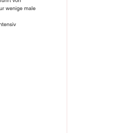
führt von 
ur wenige male 
ntensiv 