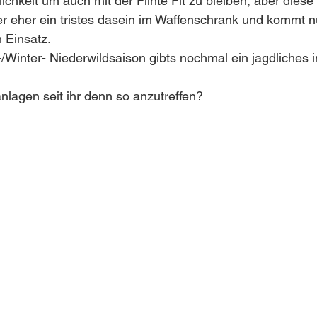
chkeit um auch mit der Flinte Fit zu bleiben, aber diese 
r eher ein tristes dasein im Waffenschrank und kommt n
 Einsatz.
-/Winter- Niederwildsaison gibts nochmal ein jagdliches i
lagen seit ihr denn so anzutreffen?