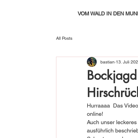
VOM WALD IN DEN MUN
All Posts
bastian
13. Juli 20
Bockjagd
Hirschrüc
Hurraaaa  Das Vide
online!
Auch unser leckeres
ausführlich beschrie