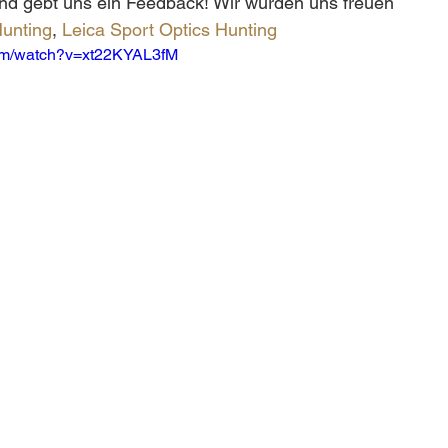
nd gebt uns ein Feedback! Wir würden uns freuen 
unting
, 
Leica Sport Optics Hunting
com/watch?v=xt22KYAL3fM