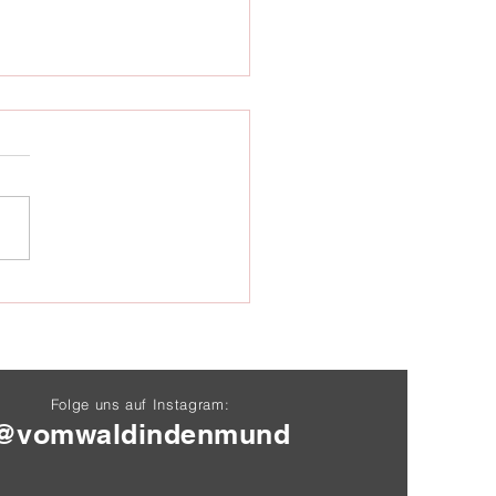
 der Karpfensaison
25
Folge uns auf Instagram:
@vomwaldindenmund