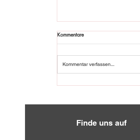
Kommentare
Kommentar verfassen...
Fischadler in Not!
Finde uns auf