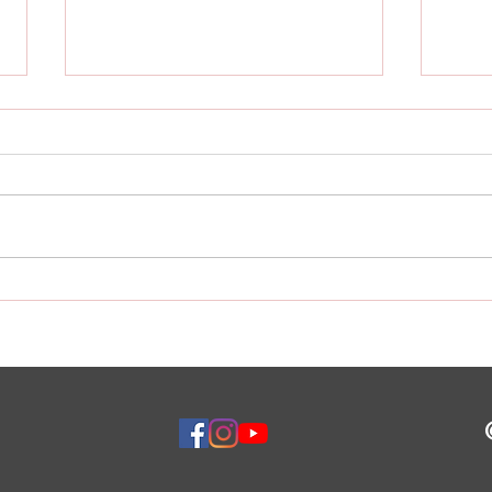
Aber es kam anders…
Start
24/