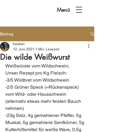
Menü
Beitrag
bastian
12. Juni 2021
1 Min. Lesezeit
Die wilde Weißwurst
Weißwürste vom Wildschwein;  
Unser Rezept pro Kg Fleisch:
-3/5 Wildbret vom Wildschwein
-2/5 Grüner Speck (=Rückenspeck) 
vom Wild- oder Hausschwein 
(alternativ etwas mehr feisten Bauch 
nehmen)
-23g Salz, 4g gemahlener Pfeffer, 5g 
Muskat, 5g gemahlene Senfkörner, 5g 
Kutterhilfsmittel für weiße Ware, 0,5g 