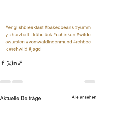
#englishbreakfast
#bakedbeans
#yumm
y
#herzhaft
#frühstück
#schinken
#wilde
swursten
#vomwaldindenmund
#rehboc
k
#rehwild
#jagd
Alle ansehen
Aktuelle Beiträge