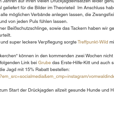
en Jahren auf ihren vielen Drückjagdeinsätzen leider gen
geliefert für die Bilder im Theorieteil  Im Anschluss ha
 alle möglichen Verbände anlegen lassen, die Zwangsfix
und von jeden Puls fühlen lassen.
ner Beißschutzschlinge, sowie das Tackern haben wir ge
teilt.
 und super leckere Verpflegung sorgte 
Treffpunkt-Wild
 mi
kerchen“ können in den kommenden zwei Wochen nicht 
folgenden Link bei 
Grube
 das Erste-Hilfe-Kitt und auch 
die Jagd mit 15% Rabatt bestellen:
de/?em_src=socialmedia&em_cmp=instagram/vomwaldin
zum Start der Drückjagden allzeit gesunde Hunde und