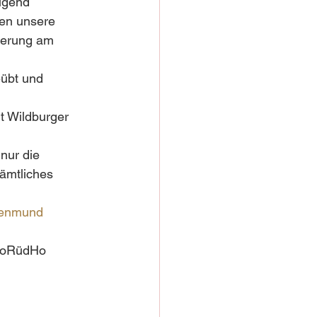
ügend 
ben unsere 
ierung am 
übt und 
t Wildburger  
nur die 
sämtliches 
denmund
 HoRüdHo