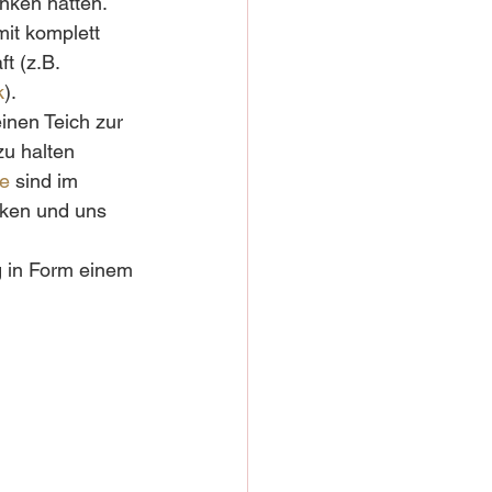
nken hatten. 
it komplett 
t (z.B. 
k
).
inen Teich zur 
u halten 
le
 sind im 
cken und uns 
g in Form einem 