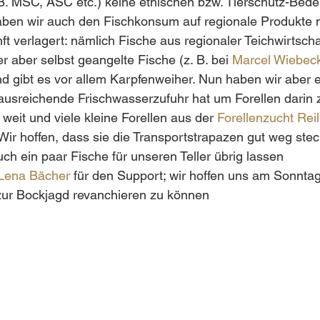
B. MSC, ASC etc.) keine ethischen bzw. Tierschutz-Bede
ben wir auch den Fischkonsum auf regionale Produkte m
t verlagert: nämlich Fische aus regionaler Teichwirtschaf
er aber selbst geangelte Fische (z. B. bei 
Marcel Wiebec
d gibt es vor allem Karpfenweiher. Nun haben wir aber e
ausreichende Frischwasserzufuhr hat um Forellen darin z
weit und viele kleine Forellen aus der 
Forellenzucht Rei
ir hoffen, dass sie die Transportstrapazen gut weg ste
ch ein paar Fische für unseren Teller übrig lassen 
Lena Bächer
 für den Support; wir hoffen uns am Sonnta
zur Bockjagd revanchieren zu können 