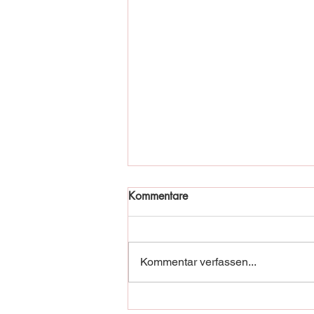
Kommentare
Kommentar verfassen...
Fischadler in Not!