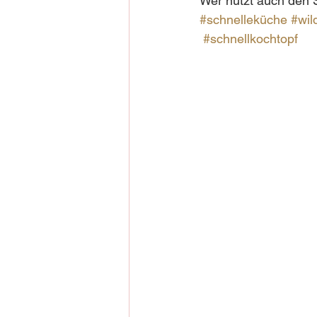
Wer nutzt auch den S
#schnelleküche
#wil
#schnellkochtopf