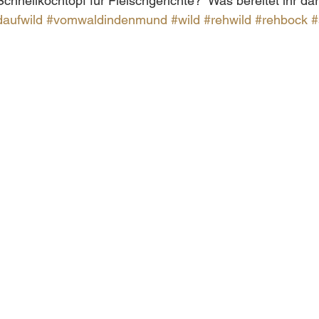
chnellkochtopf für Fleischgerichte?  Was bereitet ihr da
daufwild
#vomwaldindenmund
#wild
#rehwild
#rehbock
#