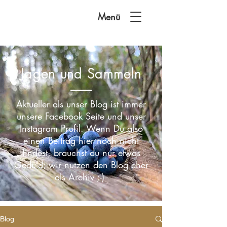
Menü
Jagen und Sammeln
Aktueller als unser Blog ist immer
unsere Facebook Seite und unser
Instagram Profil. Wenn Du also
einen Beitrag hier noch nicht
findest, brauchst du nur etwas
Geduld; wir nutzen den Blog eher
als Archiv ;-)
Blog