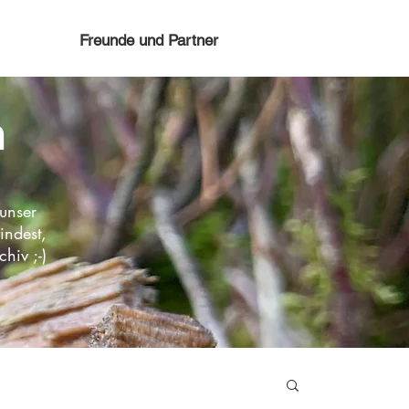
Freunde und Partner
n
 unser
indest,
chiv ;-)