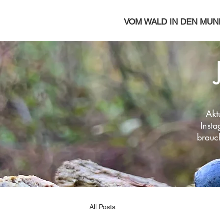
VOM WALD IN DEN MUN
Akt
Insta
brauc
All Posts