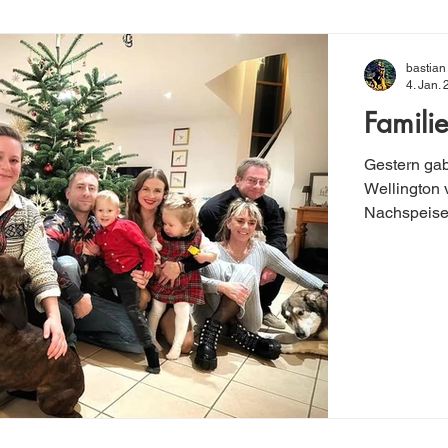
bastian
4. Jan.
Famili
Gestern gab
Wellington 
Nachspeise.