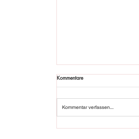
Kommentare
Kommentar verfassen...
Fischadler in Not!