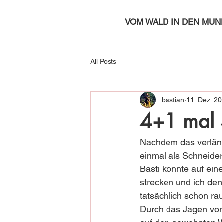
VOM WALD IN DEN MUN
All Posts
bastian
11. Dez. 2
4+1 mal 
Nachdem das verlänge
einmal als Schneider
Basti konnte auf eine
strecken und ich den
tatsächlich schon ra
Durch das Jagen vom