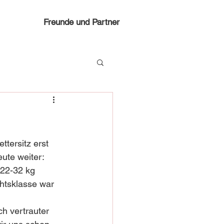
Freunde und Partner
tersitz erst 
eute weiter:
 22-32 kg 
htsklasse war 
 
h vertrauter 