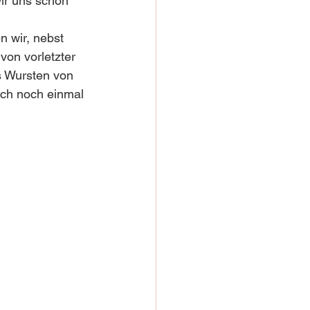
ir uns schon 
 wir, nebst 
von vorletzter 
 Wursten von 
uch noch einmal 