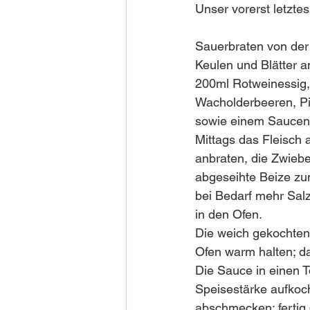
Unser vorerst letzte
Sauerbraten von der
Keulen und Blätter a
200ml Rotweinessig, 
Wacholderbeeren, Pim
sowie einem Saucen
Mittags das Fleisch a
anbraten, die Zwiebe
abgeseihte Beize zu
bei Bedarf mehr Sal
in den Ofen.
Die weich gekochten 
Ofen warm halten; da
Die Sauce in einen 
Speisestärke aufkoch
abschmecken; fertig