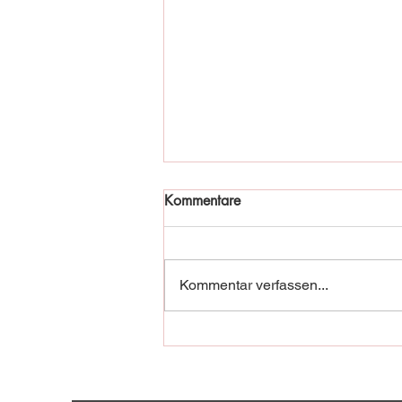
Kommentare
Kommentar verfassen...
Fischadler in Not!