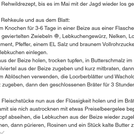
s Rehwildrezept, bis es im Mai mit der Jagd wieder los ge
 Rehkeule und aus dem Blatt:
m Knochen für 3-6 Tage in einer Beize aus einer Flasche
geviertelten Zwiebeln 🧅, Lebkuchengewürz, Nelken, Lor
ent, Pfeffer, einem EL Salz und braunem Vollrohrzucker
lebkuchen einlegen.
us der Beize holen, trocken tupfen, in Butterschmalz im B
lviertel aus der Beize zugeben und kurz mitbraten, dann
m Ablöschen verwenden, die Loorberblätter und Wachold
z zugeben, dann den geschlossenen Bräter für 3 Stunde
Fleischstücke nun aus der Flüssigkeit holen und im Brä
mit sie nich austrocknen mit etwas Preiselbeergelee bep
Topf abseihen, die Lebkuchen aus der Beize wieder zuge
en, dann pürieren, Rosinen und ein Stück kalte Butter 
 ✅ 