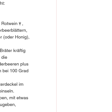
ht:
 Rotwein🍷, 
beerblättern, 
 (oder Honig), 
räter kräftig 
 die 
erbeeren plus 
n bei 100 Grad 
terdeckel im 
inseln.
ben, mit etwas 
zugeben, 