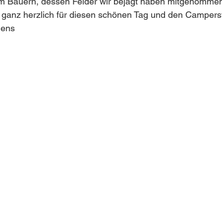
om Bauern, dessen Felder wir bejagt haben mitgenomme
ganz herzlich für diesen schönen Tag und den Camperstel
ens 