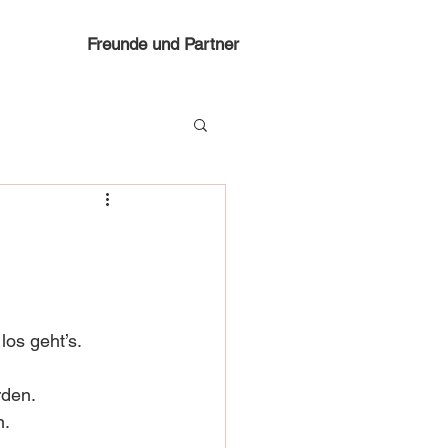
Freunde und Partner
os geht’s.
den. 
n.