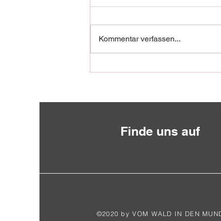
Kommentar verfassen...
Fischadler in Not!
Finde uns auf
©2020 by VOM WALD IN DEN MUN