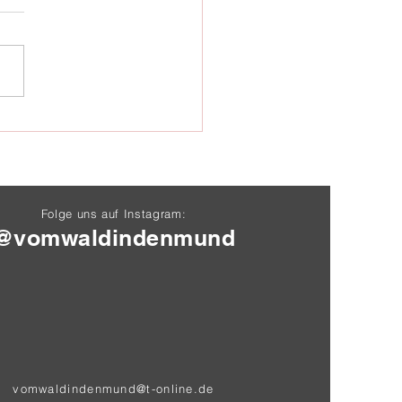
 der Karpfensaison
25
Folge uns auf Instagram:
@vomwaldindenmund
vomwaldindenmund@t-online.de