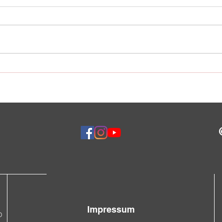
Aber es kam anders…
Start
24/
Impressum
D