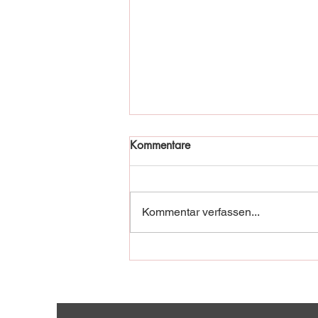
Kommentare
Kommentar verfassen...
Fischadler in Not!