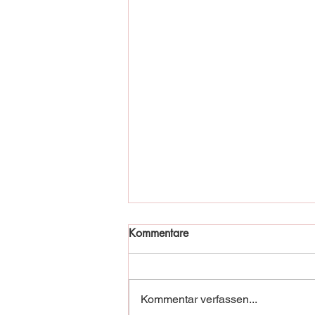
Kommentare
Kommentar verfassen...
Fischadler in Not!