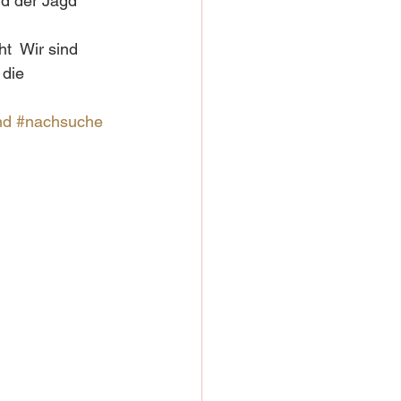
d der Jagd 
t  Wir sind 
 die 
nd
#nachsuche