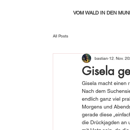
VOM WALD IN DEN MUN
All Posts
bastian
12. Nov. 2
Gisela geh
Gisela macht einen ri
Nach dem Suchensie
endlich ganz viel pra
Morgens und Abends
gerade diese „einfa
die Drückjagden an u