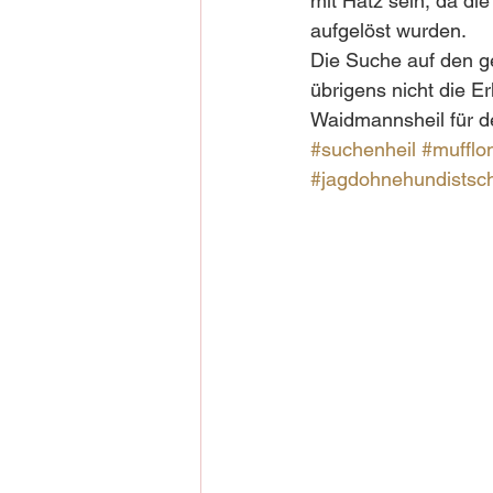
mit Hatz sein, da di
aufgelöst wurden.
Die Suche auf den ge
übrigens nicht die Er
Waidmannsheil für de
#suchenheil
#mufflo
#jagdohnehundistsc