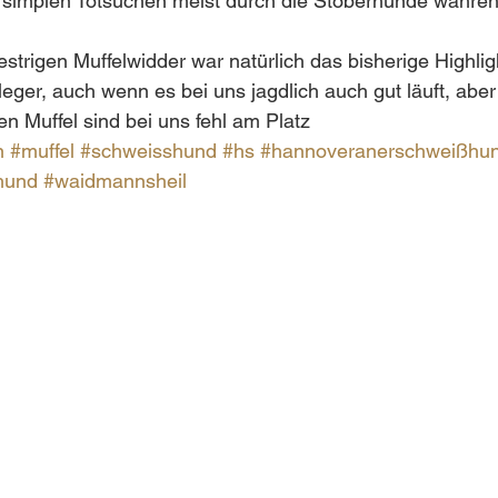
e simplen Totsuchen meist durch die Stöberhunde währen
strigen Muffelwidder war natürlich das bisherige Highligh
leger, auch wenn es bei uns jagdlich auch gut läuft, aber
n Muffel sind bei uns fehl am Platz 
n
#muffel
#schweisshund
#hs
#hannoveranerschweißhu
hund
#waidmannsheil