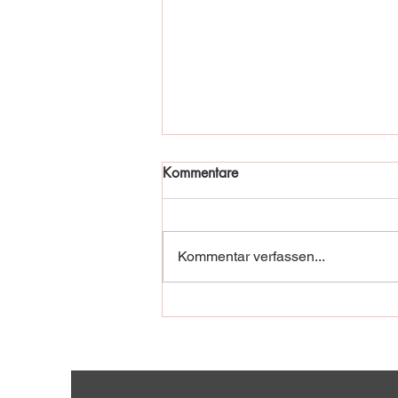
Kommentare
Kommentar verfassen...
Fischadler in Not!