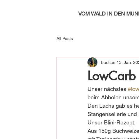
VOM WALD IN DEN MUN
All Posts
bastian
13. Jan. 20
LowCarb L
Unser nächstes 
#low
beim Abholen unsere
Den Lachs gab es heu
Stangensellerie und
Unser Blini-Rezept:
Aus 150g Buchweizen