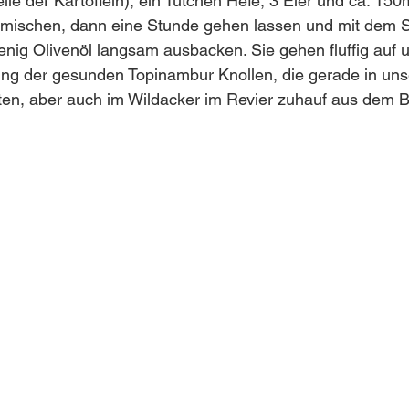
lle der Kartoffeln), ein Tütchen Hefe, 3 Eier und ca. 150
ig mischen, dann eine Stunde gehen lassen und mit dem Sc
enig Olivenöl langsam ausbacken. Sie gehen fluffig auf u
ng der gesunden Topinambur Knollen, die gerade in un
ten, aber auch im Wildacker im Revier zuhauf aus dem 