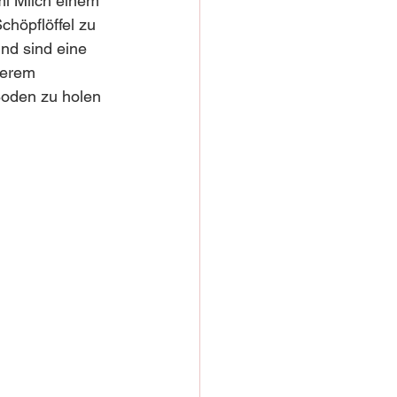
ml Milch einem 
höpflöffel zu 
nd sind eine 
serem 
Boden zu holen 