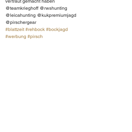
vertraut gemacht haben 
@teamkrieghoff @rwshunting 
@leicahunting @kukpremiumjagd 
@pirschergear 
#blattzeit
#rehbock
#bockjagd
#werbung
#pirsch