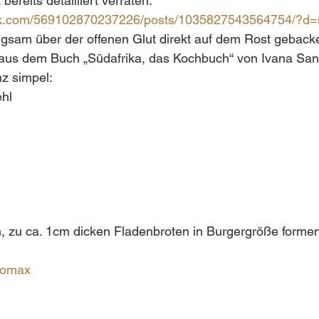
bereits detailliert verraten:
ok.com/569102870237226/posts/1035827543564754/?d=
angsam über der offenen Glut direkt auf dem Rost geback
us dem Buch „Südafrika, das Kochbuch“ von Ivana San
nz simpel:
hl
, zu ca. 1cm dicken Fladenbroten in Burgergröße formen
romax