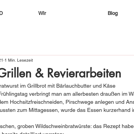
D
Wir
Blog
21
1 Min. Lesezeit
rillen & Revierarbeiten
twurst im Grillbrot mit Bärlauchbutter und Käse 
Frühlingstag verbringt man am allerbesten draußen im W
dem Hochsitzfreischneiden, Pirschwege anlegen und Ans
 mussten zum Mittagessen, wurde das Essen kurzerhand i
ischen, groben Wildschweinbratwürste: das Rezept habe