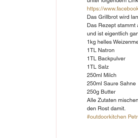
unter folgendem Link 
https://www.facebo
Das Grillbrot wird l
Das Rezept stammt a
und ist eigentlich ga
1kg helles Weizenme
1TL Natron
1TL Backpulver
1TL Salz
250ml Milch
250ml Saure Sahne
250g Butter
Alle Zutaten mischen
den Rost damit.
#outdoorkitchen
Pet