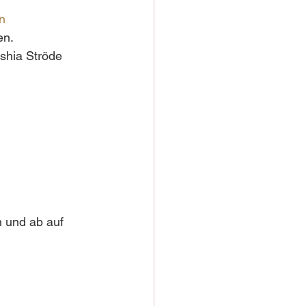
n
en.
shia Ströde 
 und ab auf 