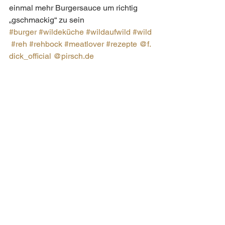
einmal mehr Burgersauce um richtig 
„gschmackig“ zu sein   
#burger
#wildeküche
#wildaufwild
#wild
#reh
#rehbock
#meatlover
#rezepte
@f.
dick_official
@
pirsch.de