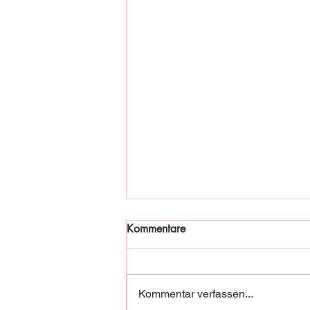
Kommentare
Kommentar verfassen...
Fischadler in Not!