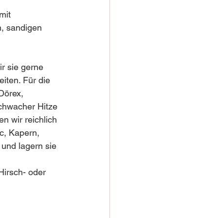
mit 
, sandigen 
r sie gerne 
iten. Für die 
Dörex, 
schwacher Hitze 
 wir reichlich 
c, Kapern, 
n und lagern sie 
Hirsch- oder 