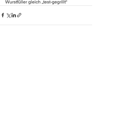
Wurstfüller gleich „test-gegrillt“ 
Alle ansehen
Aktuelle Beiträge