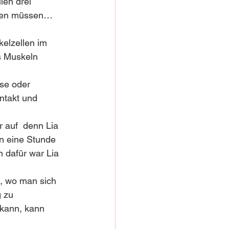
len drei 
igen müssen… 
elzellen im 
s Muskeln 
se oder 
ntakt und 
 auf  denn Lia 
n eine Stunde 
 dafür war Lia 
, wo man sich 
 zu 
 kann, kann 