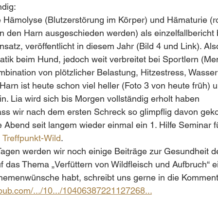
dig:
 Hämolyse (Blutzerstörung im Körper) und Hämaturie (r
in den Harn ausgeschieden werden) als einzelfallbericht 
satz, veröffentlicht in diesem Jahr (Bild 4 und Link). Al
ik beim Hund, jedoch weit verbreitet bei Sportlern (Me
mbination von plötzlicher Belastung, Hitzestress, Wasse
Harn ist heute schon viel heller (Foto 3 von heute früh) u
in. Lia wird sich bis Morgen vollständig erholt haben  
dass wir nach dem ersten Schreck so glimpflig davon ge
 Abend seit langem wieder einmal ein 1. Hilfe Seminar 
 
Treffpunkt-Wild
. 
gen werden wir noch einige Beiträge zur Gesundheit 
 das Thema „Verfüttern von Wildfleisch und Aufbruch“ 
hemenwünsche habt, schreibt uns gerne in die Komment
epub.com/.../10.../10406387221127268...