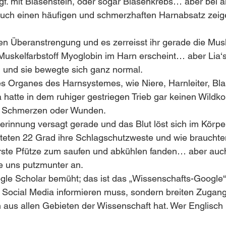
. mit Blasenstein, oder sogar Blasenkrebs… aber bei al
auch einen häufigen und schmerzhaften Harnabsatz ze
n Überanstrengung und es zerreisst ihr gerade die Musk
Muskelfarbstoff Myoglobin im Harn erscheint… aber Lia‘
n und sie bewegte sich ganz normal.
s Organes des Harnsystemes, wie Niere, Harnleiter, Bla
hatte in dem ruhiger gestriegen Trieb gar keinen Wildko
ei Schmerzen oder Wunden.
erinnung versagt gerade und das Blut löst sich im Körper
rteten 22 Grad ihre Schlagschutzweste und wie brauchte
 erste Pfütze zum saufen und abkühlen fanden… aber auch
te uns putzmunter an.
gle Scholar bemüht; das ist das „Wissenschafts-Google“
 Social Media informieren muss, sondern breiten Zugang
n aus allen Gebieten der Wissenschaft hat. Wer Englisch