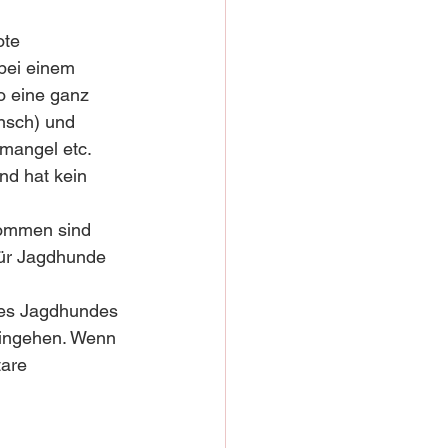
ote 
bei einem 
so eine ganz 
nsch) und 
rmangel etc.
nd hat kein 
kommen sind 
für Jagdhunde 
des Jagdhundes 
eingehen. Wenn 
are 