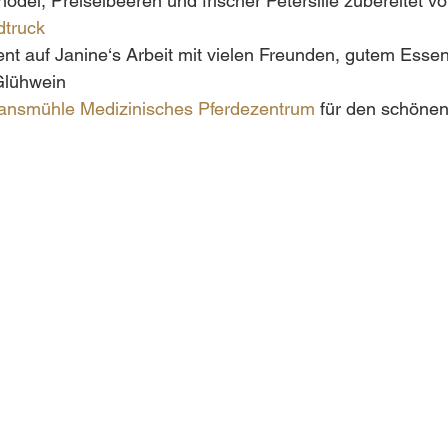
ödel, Preiselbeeren und frischer Petersilie zubereitet v
dtruck
nt auf Janine‘s Arbeit mit vielen Freunden, gutem Essen
Glühwein   
ansmühle Medizinisches Pferdezentrum
 für den schönen