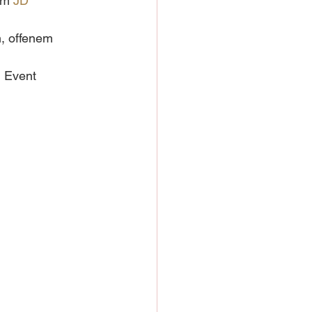
om 
JD 
, offenem 
 Event 