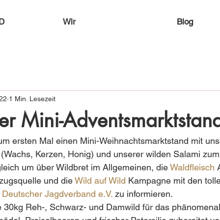
D
Wir
Blog
022
1 Min. Lesezeit
ter Mini-Adventsmarktstan
zum ersten Mal einen Mini-Weihnachtsmarktstand mit uns
(Wachs, Kerzen, Honig) und unserer wilden Salami zum 
leich um über Wildbret im Allgemeinen, die 
Waldfleisch
 
zugsquelle und die 
Wild auf Wild
 Kampagne mit den toll
 
Deutscher Jagdverband e.V.
 zu informieren.
die 30kg Reh-, Schwarz- und Damwild für das phänomenal