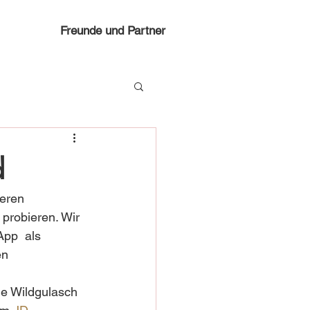
Freunde und Partner
d
eren 
probieren. Wir 
App  als 
en 
e Wildgulasch 