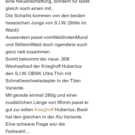
eine Neuanschaffung, sondern für Basti 
gleich noch einen mit. 
Die Schallis kommen von den beiden 
hessischen Jungs von S.I.W. (Stille im 
Wald)!
Ausserdem passt vomWaldindenMund 
und StilleimWald doch irgendwie auch 
ganz nett zusammen. 
Somit bekommt der neue .308 
Wechsellauf der Krieghoff Hubertus 
den S.I.W. OBSK Ultra Thin mit 
Schnellwechseladapter in der Titan 
Variante.
Mit gerade einmal 280g und einer 
zusätzlichen Länge von 95mm passt er 
gut zur edlen 
Krieghoff
 Hubertus. Basti 
hat den gleichen in der Alu Variante.
Eine schwere Frage war die 
Farbwahl…  