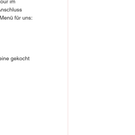
our im 
Anschluss 
 Menü für uns:
leine gekocht 