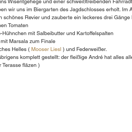
ins Wisentgehege und einer schweißtreibenden Fahrradt
ben wir uns im Biergarten des Jagdschlosses erholt. Im 
n schönes Revier und zauberte ein leckeres drei Gänge
nen Tomaten  
Hühnchen mit Salbeibutter und Kartoffelspalten  
 mit Marsala zum Finale 
hes Helles ( 
Mooser Liesl
 ) und Federweißer.
brigens komplett gestellt: der fleißige André hat alles al
r Terasse fläzen )