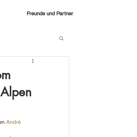
Freunde und Partner
om
 Alpen
en 
André 