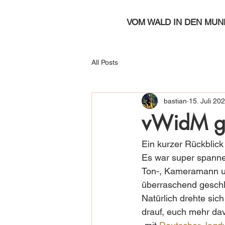
VOM WALD IN DEN MUN
All Posts
bastian
15. Juli 20
vWidM g
Ein kurzer Rückblick
Es war super spannen
Ton-, Kameramann un
überraschend geschla
Natürlich drehte sic
drauf, euch mehr da