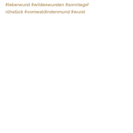
#leberwurst
#wildeswursten
#sonntagsf
rühstück
#vomwaldindenmund
#wurst