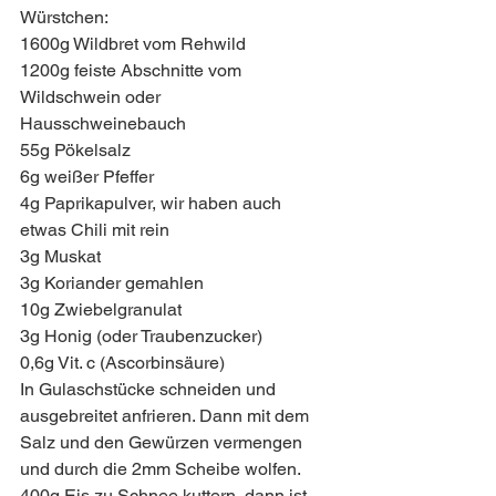
Würstchen:  
1600g Wildbret vom Rehwild 
1200g feiste Abschnitte vom 
Wildschwein oder 
Hausschweinebauch 
55g Pökelsalz
6g weißer Pfeffer 
4g Paprikapulver, wir haben auch 
etwas Chili mit rein
3g Muskat
3g Koriander gemahlen
10g Zwiebelgranulat
3g Honig (oder Traubenzucker)   
0,6g Vit. c (Ascorbinsäure)
In Gulaschstücke schneiden und 
ausgebreitet anfrieren. Dann mit dem 
Salz und den Gewürzen vermengen 
und durch die 2mm Scheibe wolfen.
400g Eis zu Schnee kuttern, dann ist 