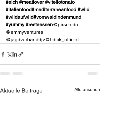
#elch
#meatlover
#vitellotonato
#italienfood
#mediterraneanfood
#wild
#wildaufwild
#vomwaldindenmund
#yummy
#
resteessen
@pirsch.de
@emmyventures
@jagdverbanddjv
@f.dick_official
Alle ansehen
Aktuelle Beiträge