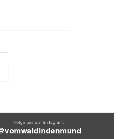
 der Karpfensaison
25
Folge uns auf Instagram:
@vomwaldindenmund