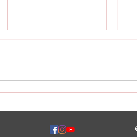
Aber es kam anders…
Start
24/