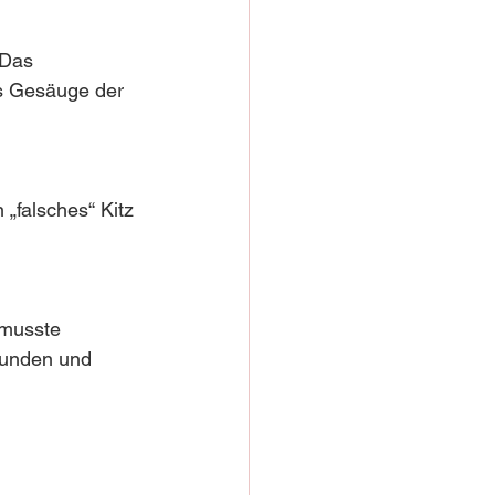
 Das 
ns Gesäuge der 
„falsches“ Kitz 
 musste 
funden und 