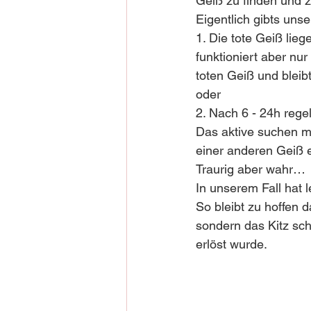
Geiß zu finden und zu
Eigentlich gibts uns
1. Die tote Geiß lie
funktioniert aber nu
toten Geiß und bleib
oder 
2. Nach 6 - 24h reg
Das aktive suchen mi
einer anderen Geiß
Traurig aber wahr…
In unserem Fall hat le
So bleibt zu hoffen
sondern das Kitz sc
erlöst wurde.