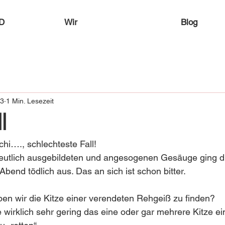
D
Wir
Blog
23
1 Min. Lesezeit
l
chi…., schlechteste Fall!
eutlich ausgebildeten und angesogenen Gesäuge ging die
end tödlich aus. Das an sich ist schon bitter.
n wir die Kitze einer verendeten Rehgeiß zu finden?
e wirklich sehr gering das eine oder gar mehrere Kitze e