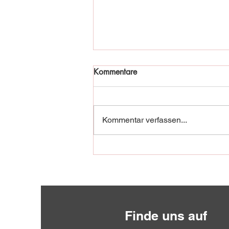
Kommentare
Kommentar verfassen...
Fischadler in Not!
Finde uns auf