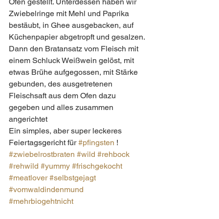
Ofen gestellt. Unterdessen haben wir 
Zwiebelringe mit Mehl und Paprika 
bestäubt, in Ghee ausgebacken, auf 
Küchenpapier abgetropft und gesalzen. 
Dann den Bratansatz vom Fleisch mit 
einem Schluck Weißwein gelöst, mit 
etwas Brühe aufgegossen, mit Stärke 
gebunden, des ausgetretenen 
Fleischsaft aus dem Ofen dazu 
gegeben und alles zusammen 
angerichtet 
Ein simples, aber super leckeres 
Feiertagsgericht für 
#pfingsten
 !
#zwiebelrostbraten
#wild
#rehbock
#rehwild
#yummy
#frischgekocht
#meatlover
#selbstgejagt
#vomwaldindenmund
#mehrbiogehtnicht